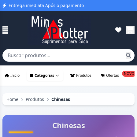
Entrega imediata Após o pagamento
NOVO
Início
Categorias
Produtos
Ofertas
Home
Produtos
Chinesas
Chinesas