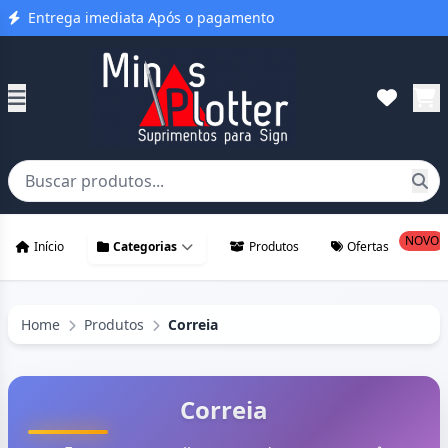
Entrega imediata Após o pagamento
NOVO
Início
Categorias
Produtos
Ofertas
Home
Produtos
Correia
Correia