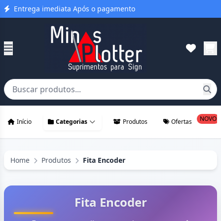
Entrega imediata Após o pagamento
NOVO
Início
Categorias
Produtos
Ofertas
Home
Produtos
Fita Encoder
Fita Encoder