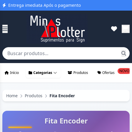
Entrega imediata Após o pagamento
NOVO
Início
Categorias
Produtos
Ofertas
Home
Produtos
Fita Encoder
Fita Encoder