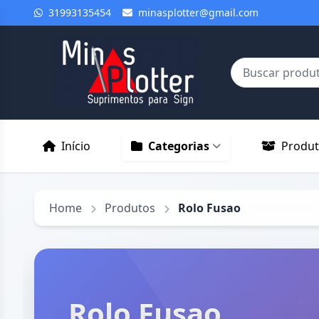
31993135454
minasplotter@gmail.com
Início
Categorias
Produ
Home
Produtos
Rolo Fusao
Rolo Fusao