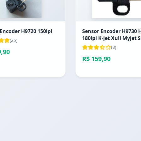
Encoder H9720 150lpi
Sensor Encoder H9730 
180lpi K-jet Xuli Myjet
(25)
(8)
9,90
R$ 159,90