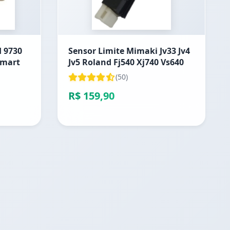
H 9730
Sensor Limite Mimaki Jv33 Jv4
 Smart
Jv5 Roland Fj540 Xj740 Vs640
(50)
R$ 159,90