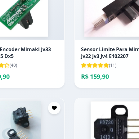
 Encoder Mimaki Jv33
Sensor Limite Para Mi
v5 Dx5
Jv22 Jv3 Jv4 E102207
(40)
(11)
9,90
R$ 159,90