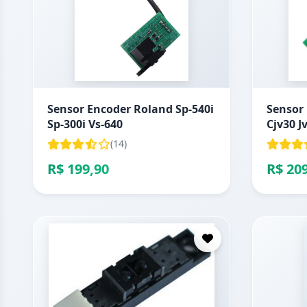
Sensor Encoder Roland Sp-540i
Sensor
Sp-300i Vs-640
Cjv30 J
(14)
R$ 199,90
R$ 20