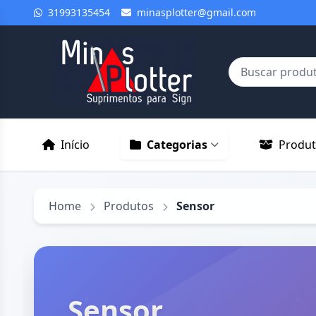
31993135454
minasplotter@gmail.com
Início
Categorias
Produ
Home
Produtos
Sensor
Sensor