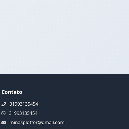
Contato
31993135454
31993135454
minasplotter@gmail.com