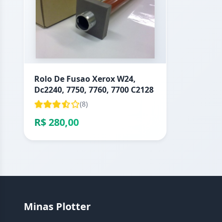
Rolo De Fusao Xerox W24,
Dc2240, 7750, 7760, 7700 C2128
(8)
R$ 280,00
Minas Plotter