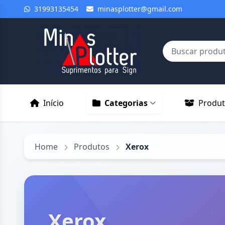
31993135454
minasplotter@gmail.com
Início
Categorias
Produ
Home
Produtos
Xerox
Xerox